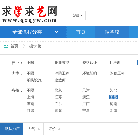
安徽
全部课程分类
首页
搜学校
首页
搜学校
行业：
不限
职业技能
资格认证
IT培训
大类：
不限
消防工程
环境影响
造价工程
消防设施
建造师
省份：
不限
北京
天津
河北
上海
江苏
浙江
安徽
湖南
广东
广西
海南
甘肃
青海
宁夏
新疆
默认排序
人气
评价