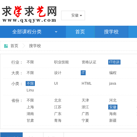
安徽
全部课程分类
首页
搜学校
首页
搜学校
行业：
不限
职业技能
资格认证
IT培训
大类：
不限
设计
IT
编程
小类：
不限
UI
HTML
java
Linu
省份：
不限
北京
天津
河北
上海
江苏
浙江
安徽
湖南
广东
广西
海南
甘肃
青海
宁夏
新疆